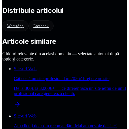
Care e întrebarea corectă când alegi firma?
Distribuie articolul
WhatsApp
Facebook
Articole similare
Ghiduri relevante din același domeniu — selectate automat după
topic și categorie.
Site-uri Web
Cât costă un site profesional în 2026? Preț creare site
De la 300€ la 3.000€+ — ce diferențiază un site ieftin de unul
profesional care generează clienți.
Site-uri Web
Am clienți doar din recomandări. Mai am nevoie de site?