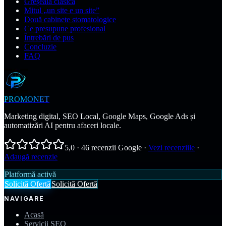
Greșeala clasică
Mitul „un site e un site”
Două cabinete stomatologice
Ce presupune profesional
Întrebări de pus
Concluzie
FAQ
PROMONET
Marketing digital, SEO Local, Google Maps, Google Ads și
automatizări AI pentru afaceri locale.
5,0
·
46
recenzii Google
·
Vezi recenziile
·
Adaugă recenzie
Platformă activă
Solicită Ofertă
Solicită Ofertă
NAVIGARE
Acasă
Servicii SEO