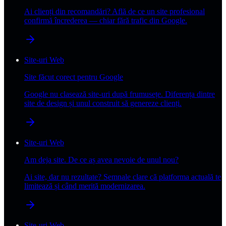
Ai clienți din recomandări? Află de ce un site profesional
confirmă încrederea — chiar fără trafic din Google.
Site-uri Web
Site făcut corect pentru Google
Google nu clasează site-uri după frumusețe. Diferența dintre
site de design și unul construit să genereze clienți.
Site-uri Web
Am deja site. De ce aș avea nevoie de unul nou?
Ai site, dar nu rezultate? Semnale clare că platforma actuală te
limitează și când merită modernizarea.
Site-uri Web