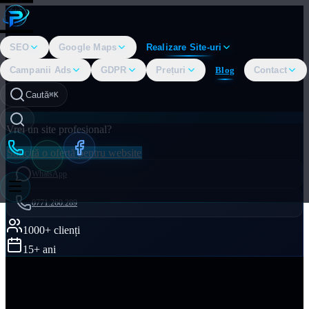
SEO
Google Maps
Realizare Site-uri
Campanii Ads
GDPR
Prețuri
Blog
Contact
Caută
⌘K
Vrei un site profesional?
Solicită o ofertă pentru website
WhatsApp
0771.260.289
1000+ clienți
15+ ani
Acasă