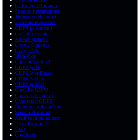
Cadru legal România
Principii fundamentale
Tipuri de website-uri
Elemente importante
GDPR pe domenii
Greșeli frecvente
Amenzi și riscuri
Google Analytics
Google Ads
Meta Pixel
Consent Mode v2
GDPR și AI
GDPR WordPress
GDPR Next.js
GDPR și SEO
Checklist GDPR
Cum verifici site-ul
Când refaci GDPR
Încrederea utilizatorilor
Servicii Promonet
Audit vs Implementare
De ce Promonet
FAQ
Concluzie