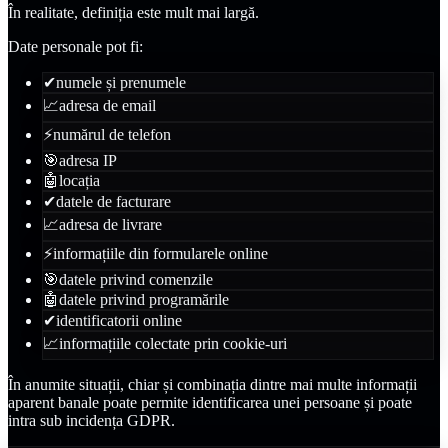
În realitate, definiția este mult mai largă.
Date personale pot fi:
✔
numele și prenumele
📈
adresa de email
⚡
numărul de telefon
🎯
adresa IP
🤖
locația
✔
datele de facturare
📈
adresa de livrare
⚡
informațiile din formularele online
🎯
datele privind comenzile
🤖
datele privind programările
✔
identificatorii online
📈
informațiile colectate prin cookie-uri
În anumite situații, chiar și combinația dintre mai multe informații
aparent banale poate permite identificarea unei persoane și poate
intra sub incidența GDPR.