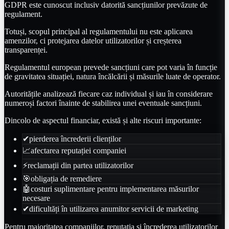
GDPR este cunoscut inclusiv datorită sancțiunilor prevăzute de
regulament.
Totuși, scopul principal al regulamentului nu este aplicarea
amenzilor, ci protejarea datelor utilizatorilor și creșterea
transparenței.
Regulamentul european prevede sancțiuni care pot varia în funcție
de gravitatea situației, natura încălcării și măsurile luate de operator.
Autoritățile analizează fiecare caz individual și iau în considerare
numeroși factori înainte de stabilirea unei eventuale sancțiuni.
Dincolo de aspectul financiar, există și alte riscuri importante:
✔
pierderea încrederii clienților
📈
afectarea reputației companiei
⚡
reclamații din partea utilizatorilor
🎯
obligația de remediere
🤖
costuri suplimentare pentru implementarea măsurilor
necesare
✔
dificultăți în utilizarea anumitor servicii de marketing
Pentru majoritatea companiilor, reputația și încrederea utilizatorilor