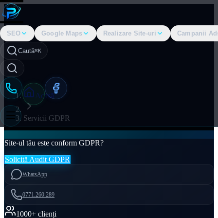
SEO
Google Maps
Realizare Site-uri
Campanii Ad
Caută
⌘K
Acasă
Servicii GDPR
Site-ul tău este conform GDPR?
Solicită Audit GDPR
WhatsApp
0771.260.289
1000+ clienți