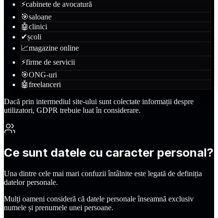
⚡
cabinete de avocatură
🎯
saloane
🤖
clinici
✔
școli
📈
magazine online
⚡
firme de servicii
🎯
ONG-uri
🤖
freelanceri
Dacă prin intermediul site-ului sunt colectate informații despre
utilizatori, GDPR trebuie luat în considerare.
Ce sunt datele cu caracter personal?
Una dintre cele mai mari confuzii întâlnite este legată de definiția
datelor personale.
Mulți oameni consideră că datele personale înseamnă exclusiv
numele și prenumele unei persoane.