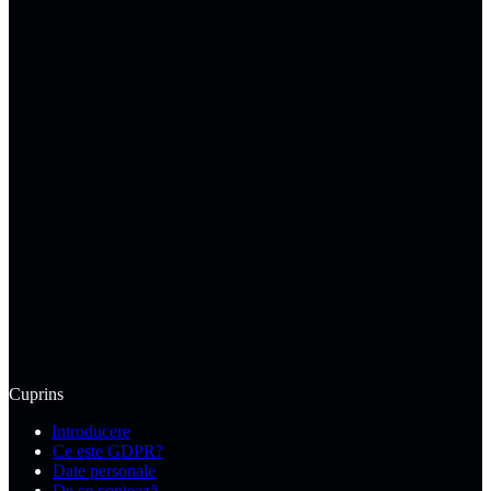
5,0
·
46
recenzii Google
Vezi recenziile
·
Adaugă recenzie la PromoNet
Cuprins
Introducere
Ce este GDPR?
Date personale
De ce contează