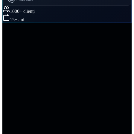
1000+ clienți
15+ ani