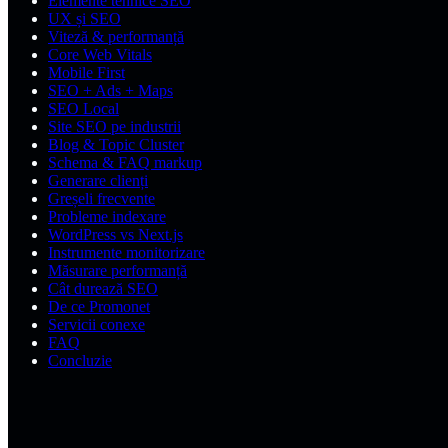
Elemente tehnice SEO
UX și SEO
Viteză & performanță
Core Web Vitals
Mobile First
SEO + Ads + Maps
SEO Local
Site SEO pe industrii
Blog & Topic Cluster
Schema & FAQ markup
Generare clienți
Greșeli frecvente
Probleme indexare
WordPress vs Next.js
Instrumente monitorizare
Măsurare performanță
Cât durează SEO
De ce Promonet
Servicii conexe
FAQ
Concluzie