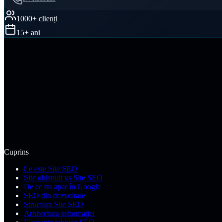
1000+ clienți
15+ ani
5,0
·
46
recenzii Google
Vezi recenziile
·
Adaugă recenzie la PromoNet
Cuprins
Ce este Site SEO
Site obișnuit vs Site SEO
De ce nu apar în Google
SEO din dezvoltare
Structura Site SEO
Arhitectura informației