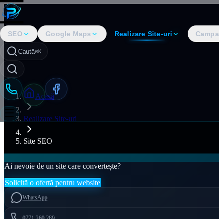
SEO
Google Maps
Realizare Site-uri
Campa
Caută
⌘K
Acasă
Realizare Site-uri
Site SEO
Ai nevoie de un site care convertește?
Solicită o ofertă pentru website
WhatsApp
0771.260.289