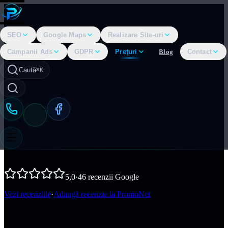
SEO
Google Maps
Realizare Site-uri
Campanii Ads
GDPR
Prețuri
Blog
Contact
Caută
⌘K
5,0
·
46
recenzii Google
Vezi recenziile
·
Adaugă recenzie la PromoNet