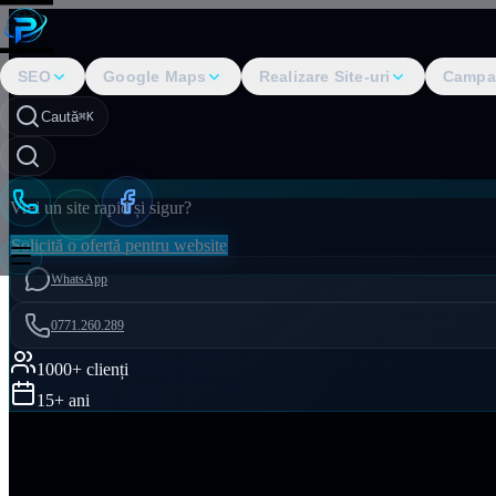
SEO
Google Maps
Realizare Site-uri
Campa
Caută
⌘K
Vrei un site rapid și sigur?
Solicită o ofertă pentru website
WhatsApp
0771.260.289
1000+ clienți
15+ ani
Acasă