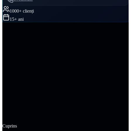
1000+ clienți
15+ ani
Cuprins