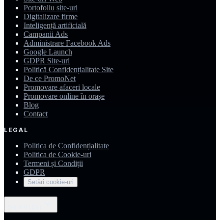
Portofoliu site-uri
Digitalizare firme
Inteligență artificială
Campanii Ads
Administrare Facebook Ads
Google Launch
GDPR Site-uri
Politică Confidențialitate Site
De ce PromoNet
Promovare afaceri locale
Promovare online în orașe
Blog
Contact
LEGAL
Politica de Confidențialitate
Politica de Cookie-uri
Termeni și Condiții
GDPR
Setări cookie-uri
SERVICII