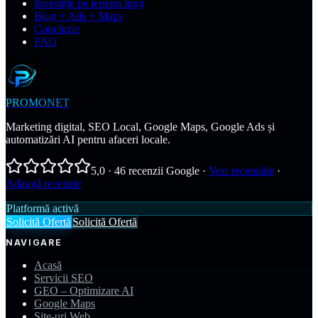
Investiție pe termen lung
Blog + Ads + Maps
Concluzie
FAQ
PROMONET
Marketing digital, SEO Local, Google Maps, Google Ads și
automatizări AI pentru afaceri locale.
5,0
·
46
recenzii Google
·
Vezi recenziile
·
Adaugă recenzie
Platformă activă
Solicită Ofertă
Solicită Ofertă
NAVIGARE
Acasă
Servicii SEO
GEO – Optimizare AI
Google Maps
Site-uri Web