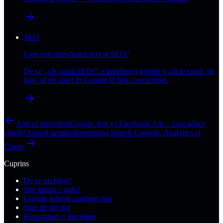
SEO
Care este adevăratul preț al SEO?
De ce „cât costă SEO?" e întrebarea greșită și cât te costă, de
fapt, să nu apari în Google în fața concurenței.
Articol precedent
Google Ads vs Facebook Ads – care aduce
clienți?
Articol următor
Importanța Search Console, Analytics și
Clarity
Cuprins
De ce un blog?
Site lansat = gata?
Google iubește conținut nou
Sute de uși noi
Răspunsuri = încredere