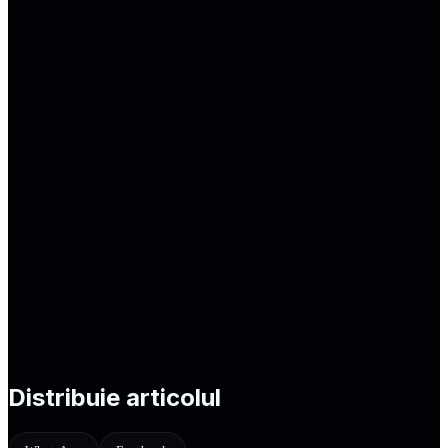
Întrebări frecvente
Am deja pagini de servicii — mai am nevoie de blog?
Blogul e investiție sau cheltuială?
Cât de des trebuie să public?
Blogul ajută Google Ads?
Ce tip de articole funcționează cel mai bine?
Distribuie articolul