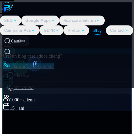
SEO
Google Maps
Realizare Site-uri
Campanii Ads
GDPR
Prețuri
Blog
Contact
Caută
⌘K
Vrei un blog care aduce clienți?
Solicită Audit SEO Gratuit
WhatsApp
0771.260.289
1000+ clienți
15+ ani
Acasă