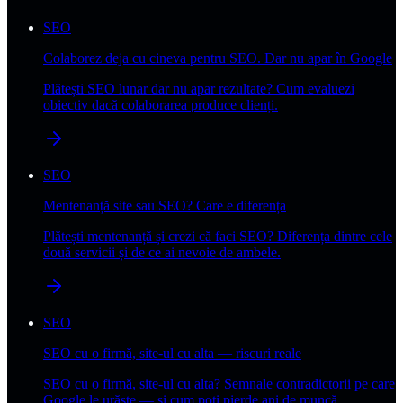
SEO
Colaborez deja cu cineva pentru SEO. Dar nu apar în Google
Plătești SEO lunar dar nu apar rezultate? Cum evaluezi
obiectiv dacă colaborarea produce clienți.
SEO
Mentenanță site sau SEO? Care e diferența
Plătești mentenanță și crezi că faci SEO? Diferența dintre cele
două servicii și de ce ai nevoie de ambele.
SEO
SEO cu o firmă, site-ul cu alta — riscuri reale
SEO cu o firmă, site-ul cu alta? Semnale contradictorii pe care
Google le urăște — și cum poți pierde ani de muncă.