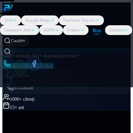
SEO
Google Maps
Realizare Site-uri
Campanii Ads
GDPR
Prețuri
Blog
Contact
Caută
⌘K
Vrei o strategie SEO adaptată pieței tale?
Solicită Audit SEO Gratuit
WhatsApp
0771.260.289
1000+ clienți
15+ ani
Acasă