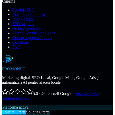
Cuprins
Fac deja SEO
Confuzia din industrie
SEO de bază
SEO susținut
Ce face specialistul
Search Console, Analytics
Concurența nu stă pe loc
Concluzie
FAQ
PROMONET
Marketing digital, SEO Local, Google Maps, Google Ads și
automatizări AI pentru afaceri locale.
5,0
·
46
recenzii Google
·
Vezi recenziile
·
Adaugă recenzie
Platformă activă
Solicită Ofertă
Solicită Ofertă