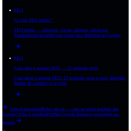
SEO
Ce este SEO tehnic?
SEO tehnic — indexare, viteză, sitemap, robots.txt.
Fundamentul invizibil care poate face diferența în Google.
SEO
Cum aleg o agenție SEO — 12 semnale verzi
Cum alegi o agenție SEO: 12 semnale verzi și roșii, întrebări
înainte de contract și ce eviți.
Articol precedent
Refac site-ul — cum nu pierd pozițiile din
Google?
Articol următor
Profilul Google Business suspendat sau
respins