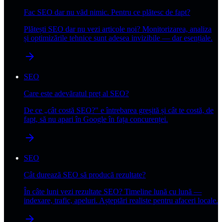
Fac SEO dar nu văd nimic. Pentru ce plătesc de fapt?
Plătești SEO dar nu vezi articole noi? Monitorizarea, analiza
și optimizările tehnice sunt adesea invizibile — dar esențiale.
SEO
Care este adevăratul preț al SEO?
De ce „cât costă SEO?" e întrebarea greșită și cât te costă, de
fapt, să nu apari în Google în fața concurenței.
SEO
Cât durează SEO să producă rezultate?
În câte luni vezi rezultate SEO? Timeline lună cu lună —
indexare, trafic, apeluri. Așteptări realiste pentru afaceri locale.