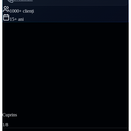
1000+ clienți
15+ ani
5,0
·
46
recenzii Google
Vezi recenziile
·
Adaugă recenzie la PromoNet
Cuprins
1
/
8