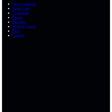
De ce contează
Pentru cine
Ce include
Proces
Beneficii
Servicii conexe
FAQ
Contact
De ce contează acest serviciu
Secțiunea Întrebări și răspunsuri (Q&A) din Google Business
Profile permite oricui să pună întrebări despre afacerea ta — și tu
sau clienții pot răspunde. Profiluri fără Q&A completat pierd ocazia
de a clarifica program, prețuri orientative, parcare, metode de plată
sau proceduri.
PromoNet identifică întrebările frecvente din domeniul tău, din