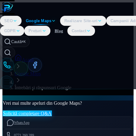
SEO
Google Maps
Realizare Site-uri
Campanii Ad
GDPR
Prețuri
Blog
Contact
Caută
⌘K
Acasă
Google Maps
Întrebări și răspunsuri Google
Vrei mai multe apeluri din Google Maps?
Solicită completare Q&A
WhatsApp
0771.260.289