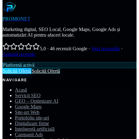
PROMONET
Marketing digital, SEO Local, Google Maps, Google Ads și
automatizări AI pentru afaceri locale.
5,0
·
46
recenzii Google
·
Vezi recenziile
·
Adaugă recenzie
Platformă activă
Solicită Ofertă
Solicită Ofertă
NAVIGARE
Acasă
Servicii SEO
GEO – Optimizare AI
Google Maps
Site-uri Web
Portofoliu site-uri
Digitalizare firme
Inteligență artificială
Campanii Ads